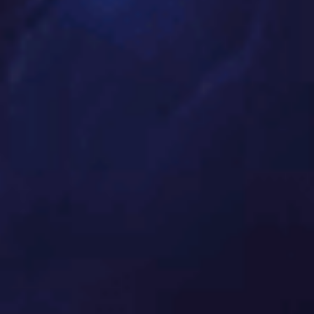
上海乒乓球队奋斗历程的真实
记录与荣耀追寻
2026-07-29
三星足球明星代言人揭秘及其
对品牌影响力的分析
2026-07-29
一条狗与足球明星的奇妙缘分
揭秘背后的故事与情感纽带
2026-07-28