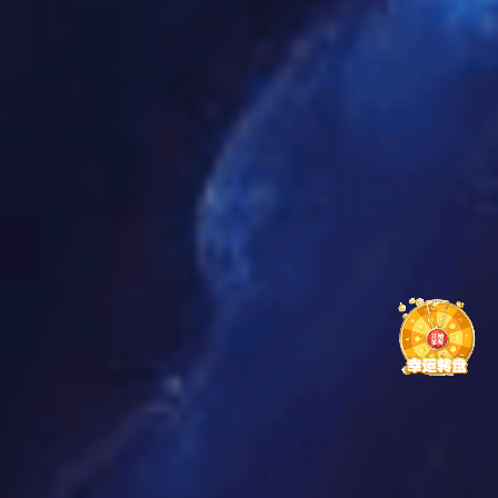
上海足球队比赛经验引发热议
球迷对战术选择与球员表现展
开激烈讨论
2026-08-06
上海羽毛球队在世界锦标赛积
分榜上以81分稳居第一名展现
强大实力
2026-07-31
上海网球队在欧锦赛积分榜上
以98分稳居第一名展现强劲实
力
2026-07-31