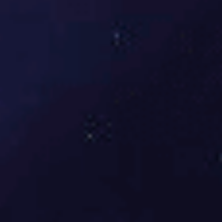
40号足球明星的身份揭秘及其
在足球历史上的影响力分析
2026-07-25
2023年现役特级足球明星实力
排名及其影响力分析
2026-07-24
2003年火箭对湖人经典对决直
播视频回顾与精彩瞬间解析
2026-07-22
17岁足球明星的青春
风采与梦想追逐之路