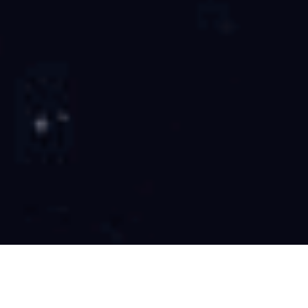
17944547342
邮箱:
bronchial@163.com
热门文章
Copyright © 2026 - 版权所有
k1集团(体育股份有限公司)-
十年品牌 值得信赖
SiteMap