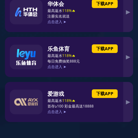
瞩目，经过一段时间的努力和调整，这支队
伍经历了一次蜕变，展现出强大的竞争力和
潜力。本文将从四个方面深入探讨成都羽毛
球队在此次预选赛中的蜕变与新机遇探索之
旅：首先是战术的创新与调整，其次是队员
心理素质的提升，再者是团队凝聚力的增
强，最后是未来发展的新机遇。通过这些方
面，我们可以看到这支团队如何在国际舞台
上崭露头角，同时也揭示了中国羽毛球运动
的发展趋势与前景。
1、战术创新与调整
在世界杯预选赛中，成都羽毛球队显著加强
了战术上的创新与调整。教练团队针对不同
对手制定了特定的比赛策略，以适应快速变
化的比赛环境。这种灵活性不仅体现在技术
层面，更是在心理和身体素质上的全面提
升。
例如，在面对攻防节奏快的对手时，球队采