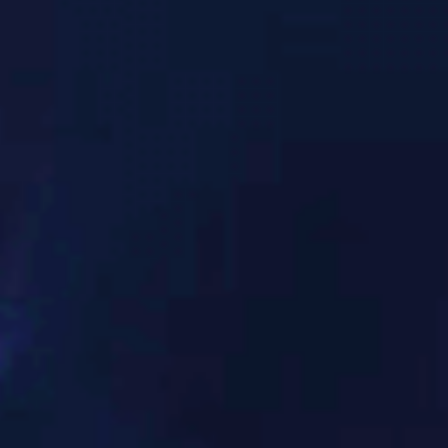
一系列心理辅导课程，包括冥想、正念练习
等。这些课程有效提高了球员们在比赛中的
专注度和自信心，使其能够更好地发挥出个
人及团队实力。
此外，在重大赛事前夕，队伍还进行了多次
模拟比赛，以增强球员对真实比赛环境的适
应能力。这种提前演练不仅可以减少临场的
不安，也能让队员们在实际比赛中更加从容
不迫，提高临场表现。
3、团队凝聚力增强
成功离不开团结合作。在世界杯预选赛过程
中，成都羽毛球队通过多种方式增强了团队
凝聚力。首先是定期举行团建活动，让队员
之间建立更为深厚的友谊，为相互信任奠定
基础。
其次，在日常训练中强调集体主义精神，通