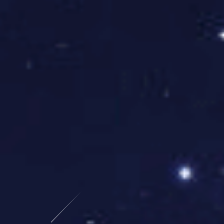
这种良好的氛围鼓舞着每位成员共同奋斗，
不断追求卓越。在关键时刻，全队上下齐心
协力，共同迎接挑战，为最终取得优异成绩
打下坚实基础。
4、未来发展的新机
遇
随着成都羽毛球队在世界杯预选赛中的成
功，他们迎来了更多发展的新机遇。首先，
各大赞助商及媒体开始关注这支充满潜力的