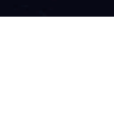
找到我们
地址:
乌鲁木齐天山区人民路38号新宏信大厦9楼
电话:
17944547342
邮箱:
bronchial@163.com
热门文章