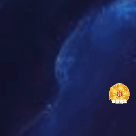
推荐文章
上海足球队比赛经验引发热议
球迷对战术选择与球员表现展
开激烈讨论
2026-08-06
上海羽毛球队在世界锦标赛积
分榜上以81分稳居第一名展现
强大实力